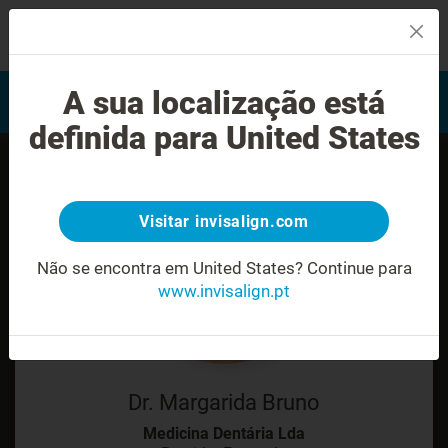
MENU
Encontrar um Invisalign
A sua localização está
Avaliação do sorriso
provider
definida para United States
Visitar invisalign.com
Não se encontra em United States?
Continue para
www.invisalign.pt
Dr. Margarida Bruno
Medicina Dentária Lda