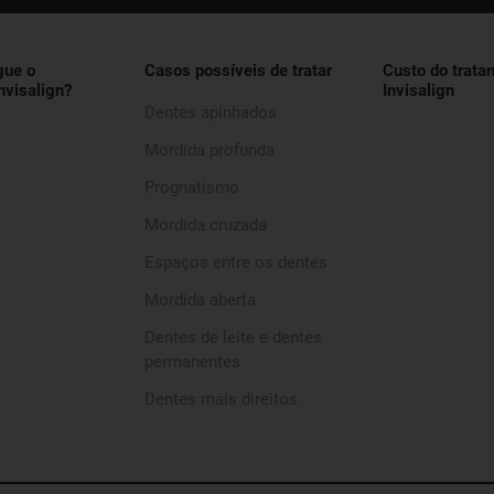
gue o
Casos possíveis de tratar
Custo do trata
nvisalign?
Invisalign
Dentes apinhados
Mordida profunda
Prognatismo
Mordida cruzada
Espaços entre os dentes
Mordida aberta
Dentes de leite e dentes
permanentes
Dentes mais direitos