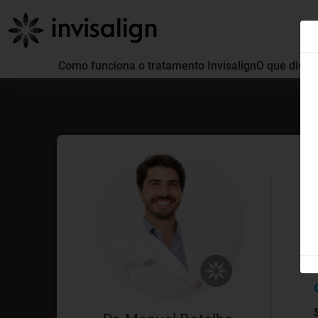
Como funciona o tratamento Invisalign
O que distin