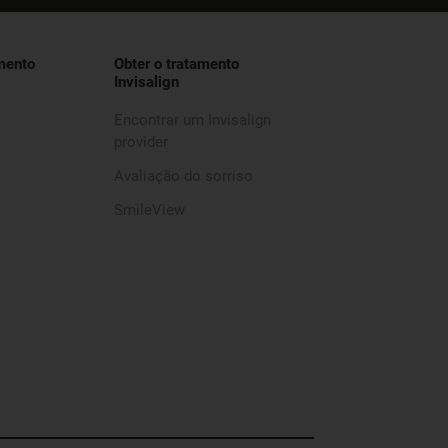
mento
Obter o tratamento
Invisalign
Encontrar um Invisalign
provider
Avaliação do sorriso
SmileView