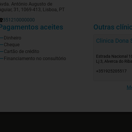
Avda. António Augusto de
Aguiar, 31, 1069-413, Lisboa, PT
351210000000
Pagamentos aceites
Outras clíni
Dinheiro
Clinica Dona
Cheque
Cartão de crédito
Estrada Nacional 10
Financiamento no consultório
Lj 3, Alverca do Rib
+351925205517
Mo