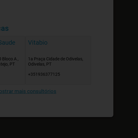
cas
 Saude
Vitabio
 Bloco A ,
1a Praça Cidade de Odivelas,
atejo, PT
Odivelas, PT
+351936377125
strar mais consultórios