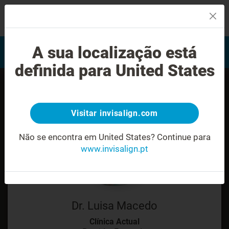
MENU
Encontrar um Invisalign
A sua localização está
Avaliação do sorriso
provider
definida para United States
Visitar invisalign.com
Não se encontra em United States?
Continue para
www.invisalign.pt
Dr. Luisa Macedo
Clínica Actual