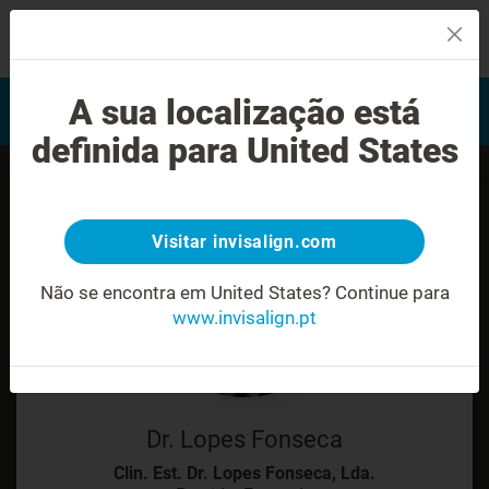
MENU
Encontrar um Invisalign
A sua localização está
Avaliação do sorriso
provider
definida para United States
Visitar invisalign.com
Não se encontra em United States?
Continue para
www.invisalign.pt
Dr. Lopes Fonseca
Clin. Est. Dr. Lopes Fonseca, Lda.