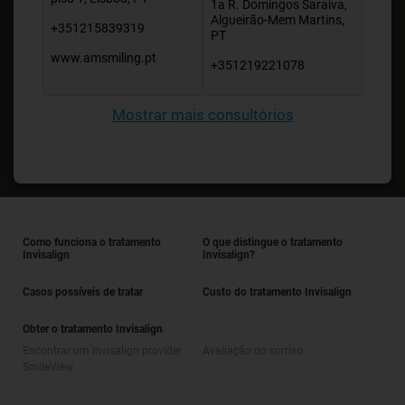
1a R. Domingos Saraiva,
Algueirão-Mem Martins,
+351215839319
PT
www.amsmiling.pt
+351219221078
Mostrar mais consultórios
Como funciona o tratamento
O que distingue o tratamento
Invisalign
Invisalign?
Casos possíveis de tratar
Custo do tratamento Invisalign
Obter o tratamento Invisalign
Encontrar um Invisalign provider
Avaliação do sorriso
SmileView