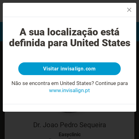
MENU
Encontrar um Invisalign
A sua localização está
Avaliação do sorriso
provider
definida para United States
Visitar invisalign.com
Não se encontra em United States?
Continue para
www.invisalign.pt
Dr. Joao Pedro Sequeira
Easyclinic