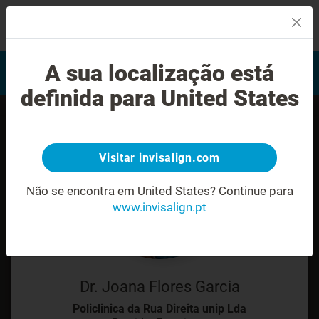
MENU
Encontrar um Invisalign
A sua localização está
Avaliação do sorriso
provider
definida para United States
Visitar invisalign.com
Não se encontra em United States?
Continue para
www.invisalign.pt
Dr. Joana Flores Garcia
Policlinica da Rua Direita unip Lda