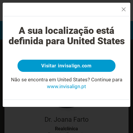
MENU
Encontrar um Invisalign
A sua localização está
Avaliação do sorriso
provider
definida para United States
Visitar invisalign.com
Não se encontra em United States?
Continue para
www.invisalign.pt
Dr. Joana Farto
Realclínica