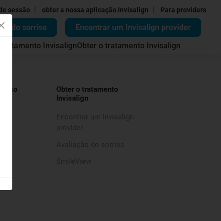
|
|
 de sessão
obter a nossa aplicação Invisalign
Para providers
ão do sorriso
Encontrar um Invisalign provider
 tratamento Invisalign
Obter o tratamento Invisalign
mento
Obter o tratamento
Invisalign
Encontrar um Invisalign
provider
Avaliação do sorriso
SmileView