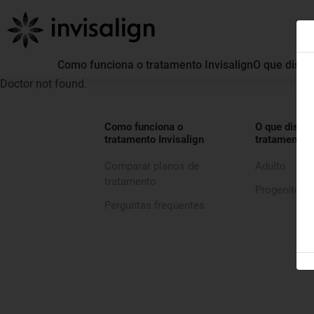
Como funciona o tratamento Invisalign
O que distin
Doctor not found.
Como funciona o
O que distin
tratamento Invisalign
tratamento I
Comparar planos de
Adulto
tratamento
Progenitor
Perguntas frequentes