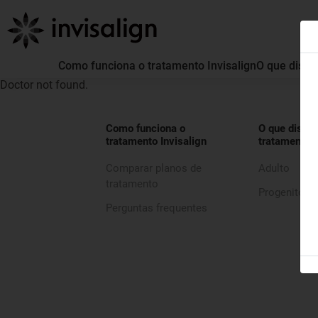
Como funciona o tratamento Invisalign
O que distin
Doctor not found.
Como funciona o
O que distin
tratamento Invisalign
tratamento I
Comparar planos de
Adulto
tratamento
Progenitor
Perguntas frequentes