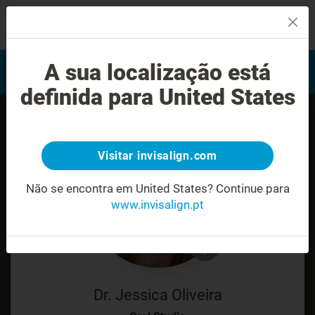
MENU
Encontrar um Invisalign
A sua localização está
Avaliação do sorriso
provider
definida para United States
Visitar invisalign.com
Não se encontra em United States?
Continue para
www.invisalign.pt
Dr. Jessica Oliveira