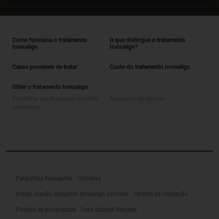
Como funciona o tratamento
O que distingue o tratamento
Invisalign
Invisalign?
Casos possíveis de tratar
Custo do tratamento Invisalign
Obter o tratamento Invisalign
Encontrar um Invisalign provider
Avaliação do sorriso
SmileView
Perguntas frequentes
Carreiras
Iniciar sessão enquanto Invisalign provider
Termos de utilização
Política de privacidade
Data Subject Request