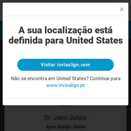
MENU
Encontrar um Invisalign
A sua localização está
Avaliação do sorriso
provider
definida para United States
Visitar invisalign.com
Não se encontra em United States?
Continue para
www.invisalign.pt
Dr. Jairo Junior
Jairo Araújo Júnior