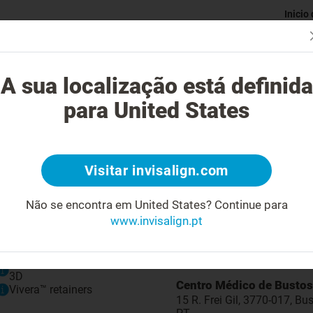
Inicio
Avaliaç
gue o tratamento Invisalign?
Casos possíveis de tratar
Custo do
A sua localização está definida
para United States
Visitar invisalign.com
Biografia
Não se encontra em United States?
Continue para
www.invisalign.pt
Médica Dentista especialista em Ortodontia.
O que oferecemos*
Informações de
contacto
Visualização do sorriso em
3D
Centro Médico de Bustos
Vivera™ retainers
15 R. Frei Gil, 3770-017, Bus