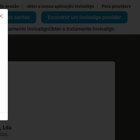
|
|
 de sessão
obter a nossa aplicação Invisalign
Para providers
ão do sorriso
Encontrar um Invisalign provider
 tratamento Invisalign
Obter o tratamento Invisalign
, Lda
tos,