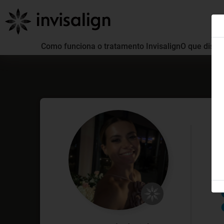
Como funciona o tratamento Invisalign
O que distin