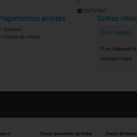
PT
234751865
Pagamentos aceites
Outras clíni
Dinheiro
Eirô , Isabel
Cartão de crédito
70 Av. Cidade de Ore
+351960277825
gue o
Casos possíveis de tratar
Custo do trata