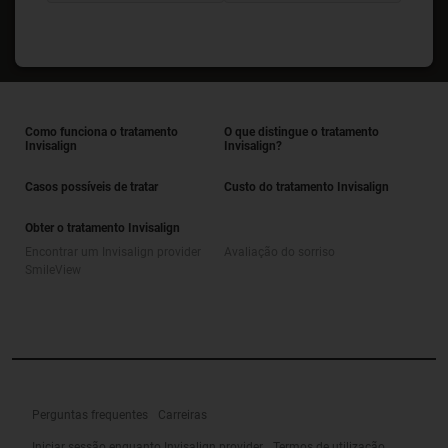
Como funciona o tratamento
O que distingue o tratamento
Invisalign
Invisalign?
Casos possíveis de tratar
Custo do tratamento Invisalign
Obter o tratamento Invisalign
Encontrar um Invisalign provider
Avaliação do sorriso
SmileView
Perguntas frequentes
Carreiras
Iniciar sessão enquanto Invisalign provider
Termos de utilização