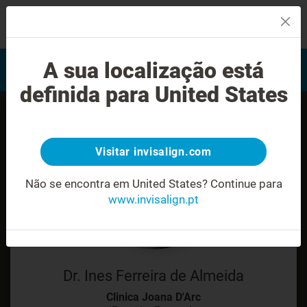
MENU
Encontrar um Invisalign
A sua localização está
Avaliação do sorriso
provider
definida para United States
Visitar invisalign.com
Não se encontra em United States?
Continue para
www.invisalign.pt
Dr. Ines Ferreira de Almeida
Clinica Joana D'Arc