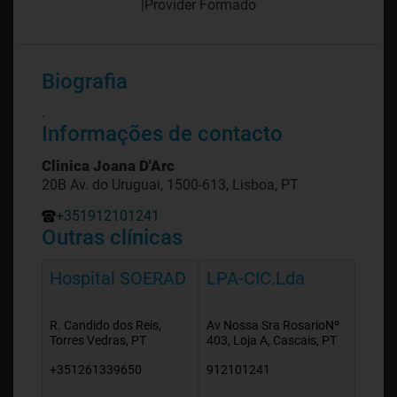
|
Provider Formado
Biografia
.
Informações de contacto
Clinica Joana D'Arc
20B Av. do Uruguai, 1500-613, Lisboa, PT
+351912101241
Outras clínicas
Hospital SOERAD
LPA-CIC.Lda
R. Candido dos Reis,
Av Nossa Sra RosarioNº
Torres Vedras, PT
403, Loja A, Cascais, PT
+351261339650
912101241