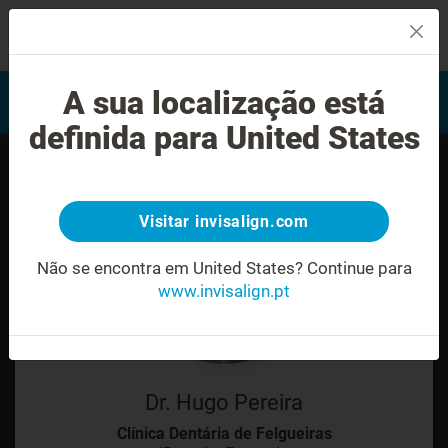
MENU
Encontrar um Invisalign
A sua localização está
Avaliação do sorriso
provider
definida para United States
Visitar invisalign.com
Não se encontra em United States?
Continue para
www.invisalign.pt
Dr. Hugo Pereira
Clínica Dentária de Felgueiras