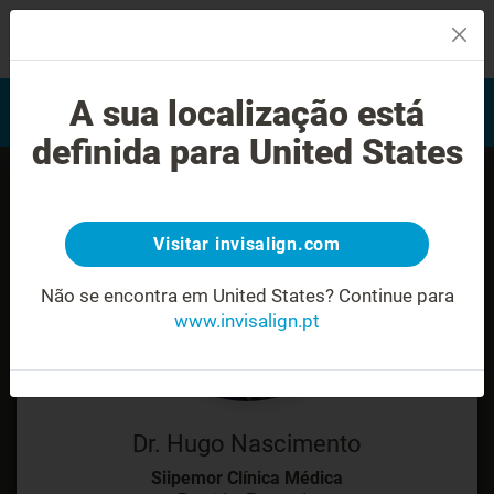
MENU
Encontrar um Invisalign
A sua localização está
Avaliação do sorriso
provider
definida para United States
Visitar invisalign.com
Não se encontra em United States?
Continue para
www.invisalign.pt
Dr. Hugo Nascimento
Siipemor Clínica Médica