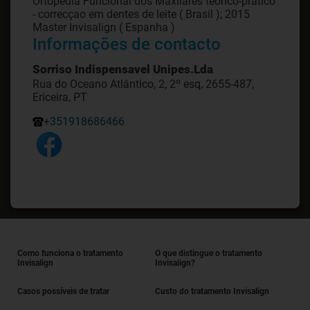
Ortopedia Funcional dos Maxilares teórico-prático
- correcçao em dentes de leite ( Brasil ); 2015
Master Invisalign ( Espanha )
Informações de contacto
Sorriso Indispensavel Unipes.Lda
Rua do Oceano Atlântico, 2, 2º esq, 2655-487,
Ericeira, PT
+351918686466
Como funciona o tratamento
O que distingue o tratamento
Invisalign
Invisalign?
Casos possíveis de tratar
Custo do tratamento Invisalign