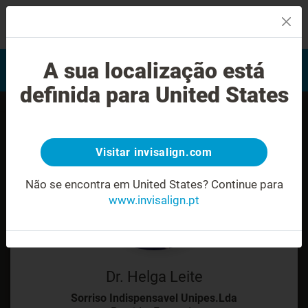
MENU
Encontrar um Invisalign
A sua localização está
Avaliação do sorriso
provider
definida para United States
Visitar invisalign.com
Não se encontra em United States?
Continue para
www.invisalign.pt
Dr. Helga Leite
Sorriso Indispensavel Unipes.Lda