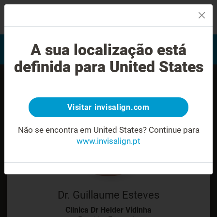
MENU
Encontrar um Invisalign
A sua localização está
Avaliação do sorriso
provider
definida para United States
Visitar invisalign.com
Não se encontra em United States?
Continue para
www.invisalign.pt
Dr. Guillaume Esteves
Clínica Dr Helder Vidinha