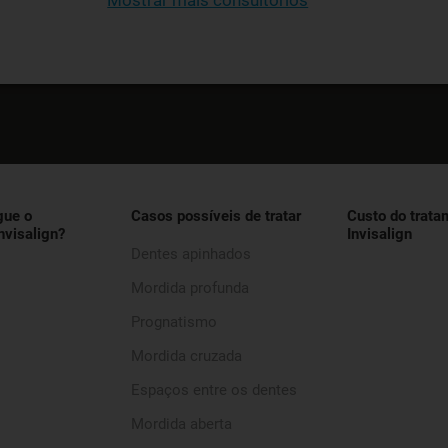
Mostrar mais consultórios
gue o
Casos possíveis de tratar
Custo do trata
nvisalign?
Invisalign
Dentes apinhados
Mordida profunda
Prognatismo
Mordida cruzada
Espaços entre os dentes
Mordida aberta