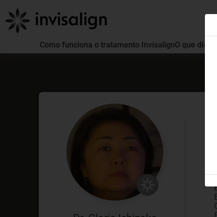
Como funciona o tratamento Invisalign
O que distin