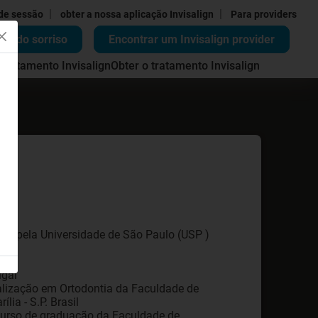
|
|
 de sessão
obter a nossa aplicação Invisalign
Para providers
ão do sorriso
Encontrar um Invisalign provider
 tratamento Invisalign
Obter o tratamento Invisalign
res pela Universidade de São Paulo (USP )
il
ugal
alização em Ortodontia da Faculdade de
ia - S.P. Brasil
do curso de graduação da Faculdade de