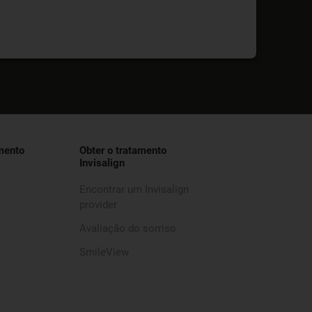
mento
Obter o tratamento
Invisalign
Encontrar um Invisalign
provider
Avaliação do sorriso
SmileView