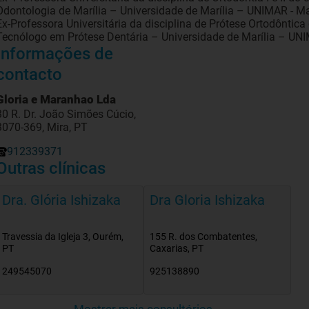
Odontologia de Marília – Universidade de Marília – UNIMAR - Maríl
Ex-Professora Universitária da disciplina de Prótese Ortodôntic
Informações de
contacto
Gloria e Maranhao Lda
30 R. Dr. João Simões Cúcio,
3070-369, Mira, PT
912339371
Outras clínicas
Dra. Glória Ishizaka
Dra Gloria Ishizaka
Travessia da Igleja 3, Ourém,
155 R. dos Combatentes,
PT
Caxarias, PT
249545070
925138890