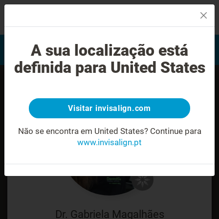
MENU
Encontrar um Invisalign
A sua localização está
Avaliação do sorriso
provider
definida para United States
Visitar invisalign.com
Não se encontra em United States?
Continue para
www.invisalign.pt
Dr. Gabriela Magalhães