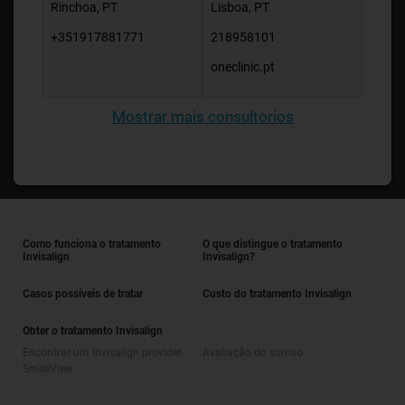
Rinchoa, PT
Lisboa, PT
+351917881771
218958101
oneclinic.pt
Mostrar mais consultórios
Como funciona o tratamento
O que distingue o tratamento
Invisalign
Invisalign?
Casos possíveis de tratar
Custo do tratamento Invisalign
Obter o tratamento Invisalign
Encontrar um Invisalign provider
Avaliação do sorriso
SmileView