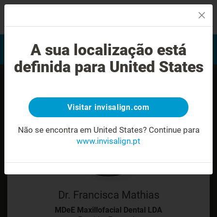
MENU
Encontrar um Invisalign
A sua localização está
Avaliação do sorriso
provider
definida para United States
Visitar invisalign.com
Não se encontra em United States?
Continue para
www.invisalign.pt
Dr. Francisca Mathias
MDeE Maxillofacial Dental LDA