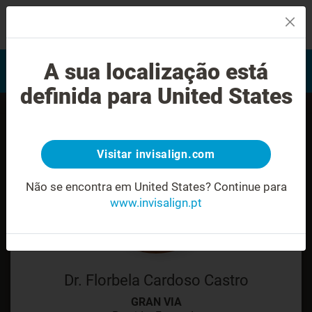
MENU
Encontrar um Invisalign
A sua localização está
Avaliação do sorriso
provider
definida para United States
Visitar invisalign.com
Não se encontra em United States?
Continue para
www.invisalign.pt
Dr. Florbela Cardoso Castro
GRAN VIA