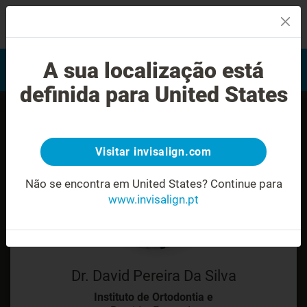
MENU
Encontrar um Invisalign
A sua localização está
Avaliação do sorriso
provider
definida para United States
Visitar invisalign.com
Não se encontra em United States?
Continue para
www.invisalign.pt
Dr. David Pereira Da Silva
Instituto de Ortodontia e