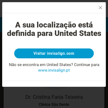
MENU
Encontrar um Invisalign
A sua localização está
Avaliação do sorriso
provider
definida para United States
Visitar invisalign.com
Não se encontra em United States?
Continue para
www.invisalign.pt
Dr. Cristina Faria-Teixeira
Clínica São Dente