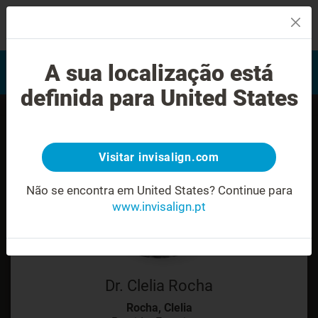
MENU
Encontrar um Invisalign
A sua localização está
Avaliação do sorriso
provider
definida para United States
Visitar invisalign.com
Não se encontra em United States?
Continue para
www.invisalign.pt
Dr. Clelia Rocha
Rocha, Clelia