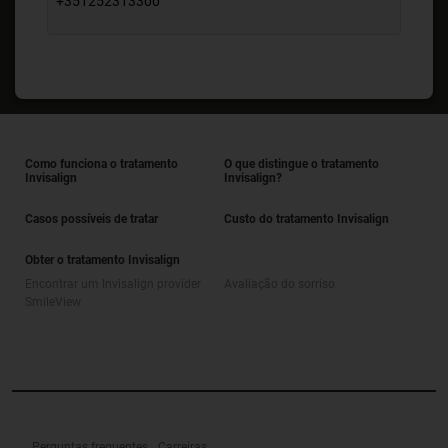
+351252313300
Como funciona o tratamento
O que distingue o tratamento
Invisalign
Invisalign?
Casos possíveis de tratar
Custo do tratamento Invisalign
Obter o tratamento Invisalign
Encontrar um Invisalign provider
Avaliação do sorriso
SmileView
Perguntas frequentes
Carreiras