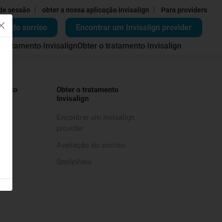
|
|
 de sessão
obter a nossa aplicação Invisalign
Para providers
ão do sorriso
Encontrar um Invisalign provider
 tratamento Invisalign
Obter o tratamento Invisalign
mento
Obter o tratamento
Invisalign
Encontrar um Invisalign
provider
Avaliação do sorriso
SmileView