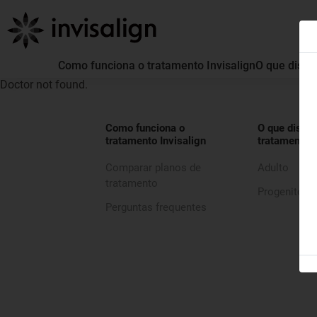
Como funciona o tratamento Invisalign
O que distin
Doctor not found.
Como funciona o
O que distin
tratamento Invisalign
tratamento I
Comparar planos de
Adulto
tratamento
Progenitor
Perguntas frequentes