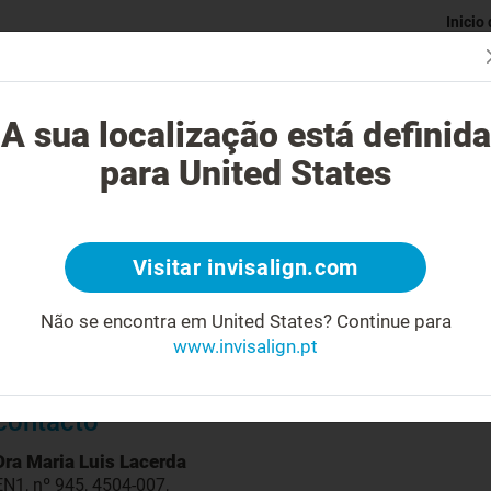
Inicio
Avaliaç
gue o tratamento Invisalign?
Casos possíveis de tratar
Custo do
A sua localização está definida
para United States
Visitar invisalign.com
Biografia
Não se encontra em United States?
Continue para
Médica Dentista
www.invisalign.pt
Ortodontia
Informações de
contacto
Dra Maria Luis Lacerda
EN1, nº 945, 4504-007,