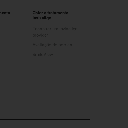
mento
Obter o tratamento
Invisalign
Encontrar um Invisalign
provider
Avaliação do sorriso
SmileView