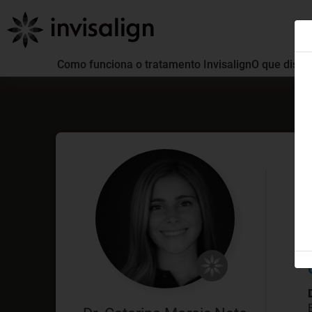
Como funciona o tratamento Invisalign
O que distin