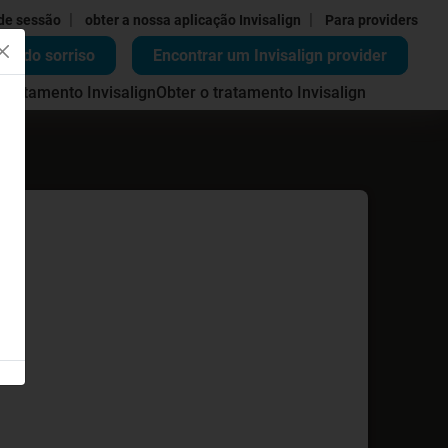
|
|
 de sessão
obter a nossa aplicação Invisalign
Para providers
ão do sorriso
Encontrar um Invisalign provider
 tratamento Invisalign
Obter o tratamento Invisalign