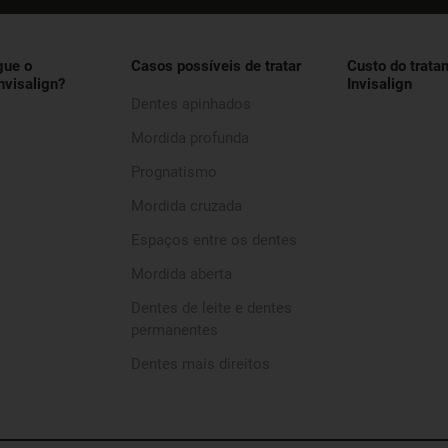
gue o
Casos possíveis de tratar
Custo do trata
nvisalign?
Invisalign
Dentes apinhados
Mordida profunda
Prognatismo
Mordida cruzada
Espaços entre os dentes
Mordida aberta
Dentes de leite e dentes
permanentes
Dentes mais direitos