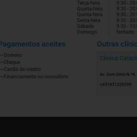
Terça-feira
9:30 - 20
Quarta-feira
9:30 - 20
Quinta-feira
9:30 - 20
Sexta-feira
9:30 - 20
Sábado
9:30 - 13
Domingo
fechado
Pagamentos aceites
Outras clíni
Dinheiro
Clínica Catari
Cheque
Cartão de crédito
Av. Dom Dinis N.º4, 
Financiamento no consultório
+351931329399