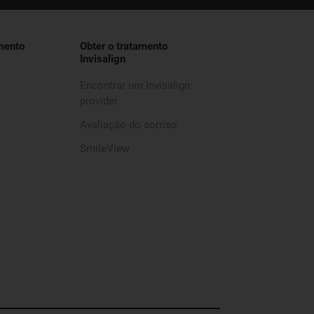
mento
Obter o tratamento
Invisalign
Encontrar um Invisalign
provider
Avaliação do sorriso
SmileView