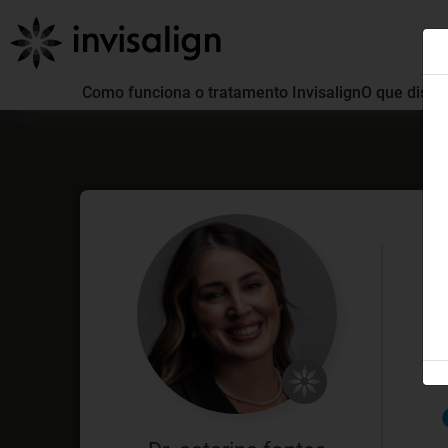
Como funciona o tratamento Invisalign
O que distin