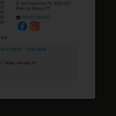
:00
R. da Ferreirinha 78, 5050-261,
:00
Peso da Régua, PT
:00
:00
+351937565107
:00
cas
na Fontes - Vila Real
1.º Andar, Vila Real, PT