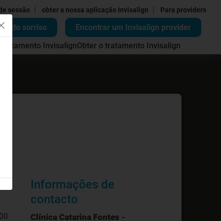
|
|
 de sessão
obter a nossa aplicação Invisalign
Para providers
ão do sorriso
Encontrar um Invisalign provider
 tratamento Invisalign
Obter o tratamento Invisalign
Informações de
contacto
:00
Clínica Catarina Fontes -