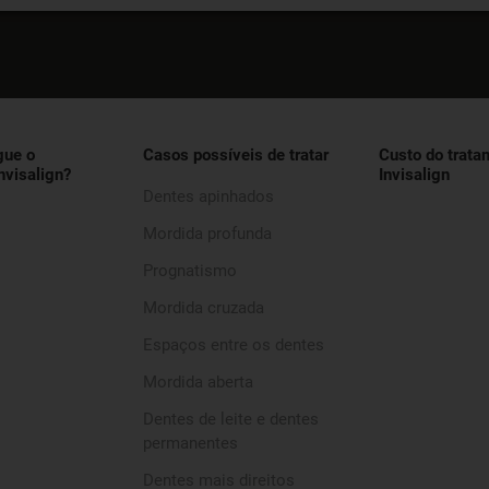
gue o
Casos possíveis de tratar
Custo do trata
nvisalign?
Invisalign
Dentes apinhados
Mordida profunda
Prognatismo
Mordida cruzada
Espaços entre os dentes
Mordida aberta
Dentes de leite e dentes
permanentes
Dentes mais direitos