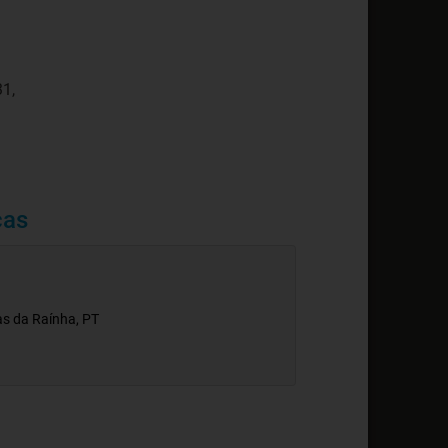
31,
cas
as da Raínha, PT