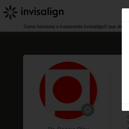
Como funciona o tratamento Invisalign
O que distin