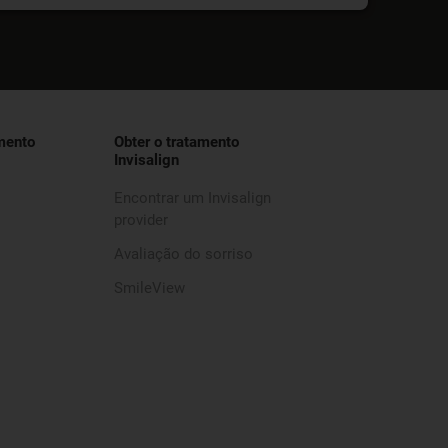
mento
Obter o tratamento
Invisalign
Encontrar um Invisalign
provider
Avaliação do sorriso
SmileView