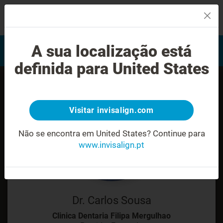
MENU
Encontrar um Invisalign
A sua localização está
Avaliação do sorriso
provider
definida para United States
Visitar invisalign.com
Não se encontra em United States?
Continue para
www.invisalign.pt
Dr. Carlos Sousa
Clinica Dentaria Filipa Mergulhao