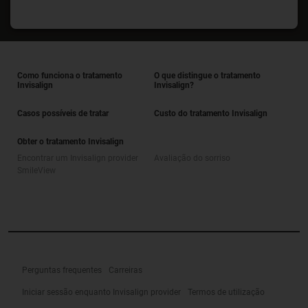
Como funciona o tratamento
O que distingue o tratamento
Invisalign
Invisalign?
Casos possíveis de tratar
Custo do tratamento Invisalign
Obter o tratamento Invisalign
Encontrar um Invisalign provider
Avaliação do sorriso
SmileView
Perguntas frequentes
Carreiras
Iniciar sessão enquanto Invisalign provider
Termos de utilização