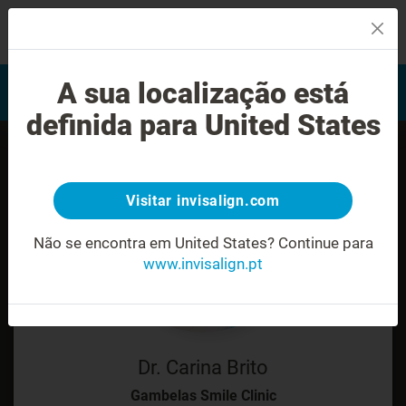
MENU
Encontrar um Invisalign
A sua localização está
Avaliação do sorriso
provider
definida para United States
Visitar invisalign.com
Não se encontra em United States?
Continue para
www.invisalign.pt
Dr. Carina Brito
Gambelas Smile Clinic