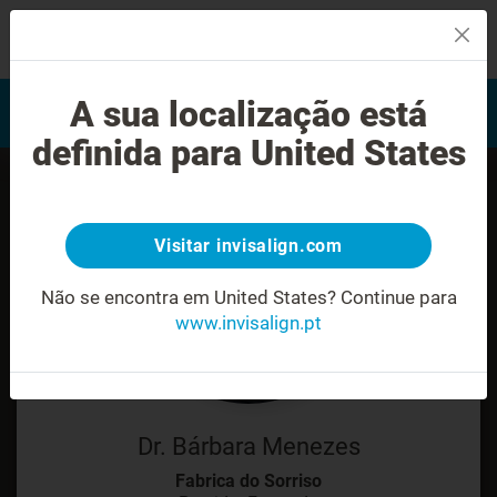
MENU
Encontrar um Invisalign
A sua localização está
Avaliação do sorriso
provider
definida para United States
Visitar invisalign.com
Não se encontra em United States?
Continue para
www.invisalign.pt
Dr. Bárbara Menezes
Fabrica do Sorriso