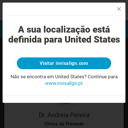
MENU
Encontrar um Invisalign
A sua localização está
Avaliação do sorriso
provider
definida para United States
Visitar invisalign.com
Não se encontra em United States?
Continue para
www.invisalign.pt
Dr. Andreia Pereira
Clinica da Trindade