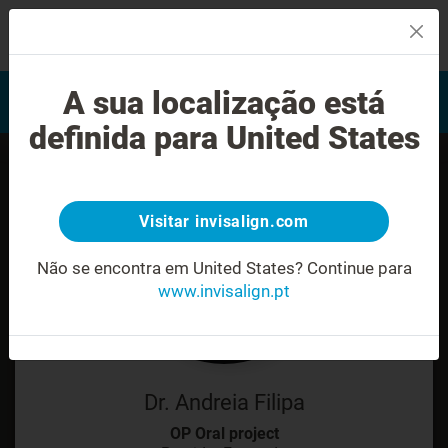
MENU
Encontrar um Invisalign
A sua localização está
Avaliação do sorriso
provider
definida para United States
Visitar invisalign.com
Não se encontra em United States?
Continue para
www.invisalign.pt
Dr. Andreia Filipa
OP Oral project