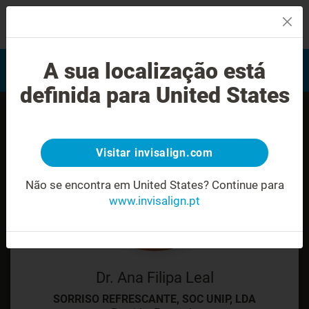
MENU
Encontrar um Invisalign
A sua localização está
Avaliação do sorriso
provider
definida para United States
Visitar invisalign.com
Não se encontra em United States?
Continue para
www.invisalign.pt
Dr. Ana Filipa Leal
SORRISO REFRESCANTE, SOC UNIP, LDA