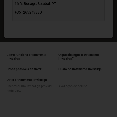
16 R. Bocage, Setúbal, PT
+351265249880
Como funciona o tratamento
O que distingue o tratamento
Invisalign
Invisalign?
Casos possíveis de tratar
Custo do tratamento Invisalign
Obter o tratamento Invisalign
Encontrar um Invisalign provider
Avaliação do sorriso
SmileView