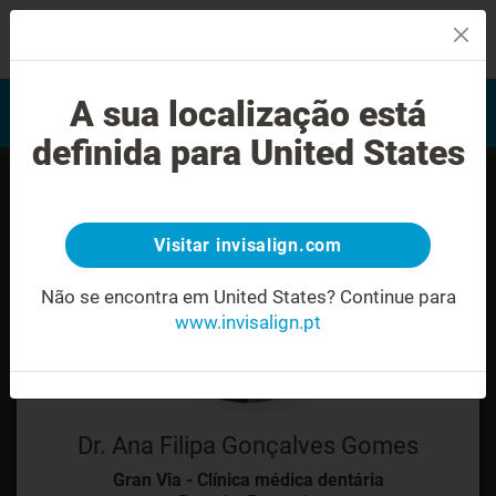
MENU
Encontrar um Invisalign
A sua localização está
Avaliação do sorriso
provider
definida para United States
Visitar invisalign.com
Não se encontra em United States?
Continue para
www.invisalign.pt
Dr. Ana Filipa Gonçalves Gomes
Gran Via - Clínica médica dentária