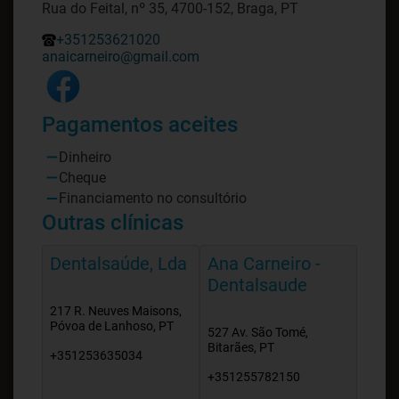
Rua do Feital, nº 35, 4700-152, Braga, PT
+351253621020
anaicarneiro@gmail.com
Pagamentos aceites
Dinheiro
Cheque
Financiamento no consultório
Outras clínicas
Dentalsaúde, Lda
Ana Carneiro -
Dentalsaude
217 R. Neuves Maisons,
Póvoa de Lanhoso, PT
527 Av. São Tomé,
Bitarães, PT
+351253635034
+351255782150