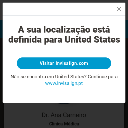
MENU
Encontrar um Invisalign
A sua localização está
Avaliação do sorriso
provider
definida para United States
Visitar invisalign.com
Não se encontra em United States?
Continue para
www.invisalign.pt
Dr. Ana Carneiro
Clínica Médica