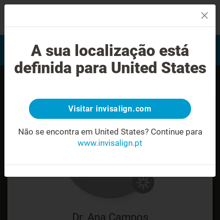
MENU
Encontrar um Invisalign
A sua localização está
Avaliação do sorriso
provider
definida para United States
Visitar invisalign.com
Não se encontra em United States?
Continue para
www.invisalign.pt
Dr. Ana Campos