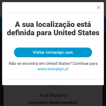
MENU
Encontrar um Invisalign
A sua localização está
Avaliação do sorriso
provider
definida para United States
Visitar invisalign.com
Não se encontra em United States?
Continue para
www.invisalign.pt
Ana Manero
Consultório Médico Dentário