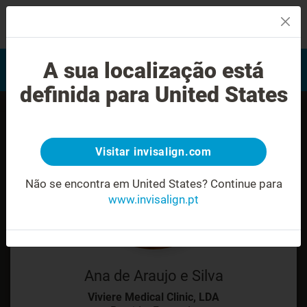
MENU
Encontrar um Invisalign
A sua localização está
Avaliação do sorriso
provider
definida para United States
Visitar invisalign.com
Não se encontra em United States?
Continue para
www.invisalign.pt
Ana de Araujo e Silva
Viviere Medical Clinic, LDA