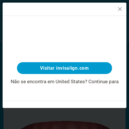
A sua localização está
Smileview
definida para United States
1
.
Visitar invisalign.com
1
Não se encontra em United States?
Continue para
www.invisalign.pt
Crossbite